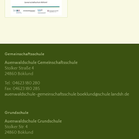
Gemeinschaftsschule
Auenwaldschule Gemeinschaftsschule
Stolker Straße 4
24860 Böklund
Tel.: 04623 180 280
Fax: 04623 180 285
auenwaldschule-gemeinschaftsschule.boeklund@schule.landsh.de
Grundschule
Auenwaldschule Grundschule
Stolker Str. 4
24860 Böklund