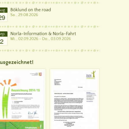
Böklund on the road
ug.
29
Sa.., 29.08.2026
Norla-Information & Norla-Fahrt
ep.
2
Mi.., 02.09.2026 - Do.., 03.09.2026
usgezeichnet!