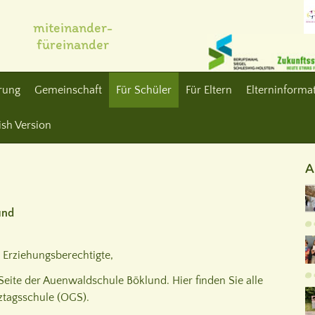
miteinander-
füreinander
erung
Gemeinschaft
Für Schüler
Für Eltern
Elterninformat
ish Version
A
und
d Erziehungsberechtigte,
eite der Auenwaldschule Böklund. Hier finden Sie alle
ztagsschule (OGS).