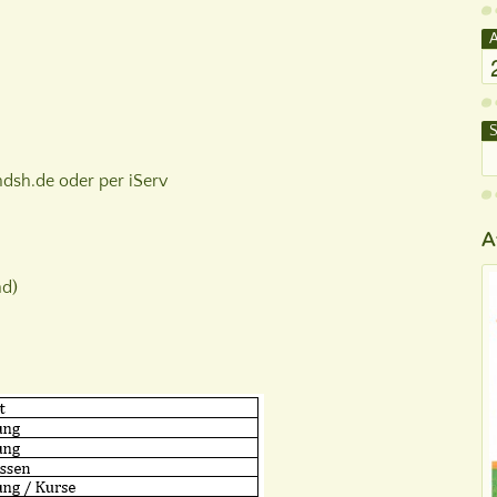
A
S
dsh.de oder per iServ
A
nd)