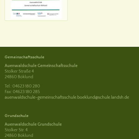
Gemeinschaftsschule
Auenwaldschule Gemeinschaftsschule
Stolker Straße 4
24860 Böklund
Tel.: 04623 180 280
Fax: 04623 180 285
auenwaldschule-gemeinschaftsschule.boeklund@schule.landsh.de
Grundschule
Auenwaldschule Grundschule
Stolker Str. 4
24860 Böklund