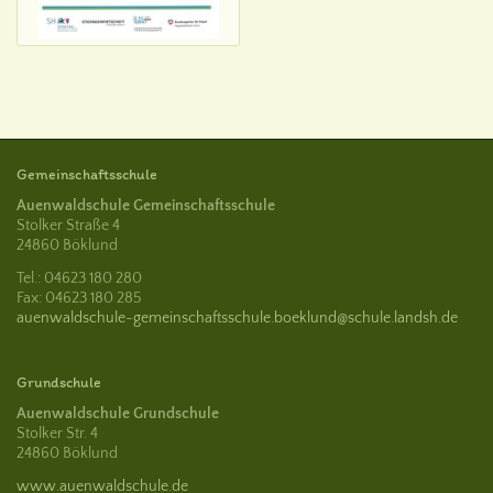
Gemeinschaftsschule
Auenwaldschule Gemeinschaftsschule
Stolker Straße 4
24860 Böklund
Tel.: 04623 180 280
Fax: 04623 180 285
auenwaldschule-gemeinschaftsschule.boeklund@schule.landsh.de
Grundschule
Auenwaldschule Grundschule
Stolker Str. 4
24860 Böklund
www.auenwaldschule.de