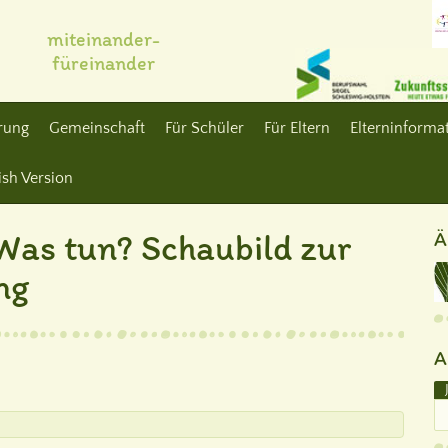
miteinander-
füreinander
erung
Gemeinschaft
Für Schüler
Für Eltern
Elterninformat
ish Version
 Was tun? Schaubild zur
Ä
ng
A