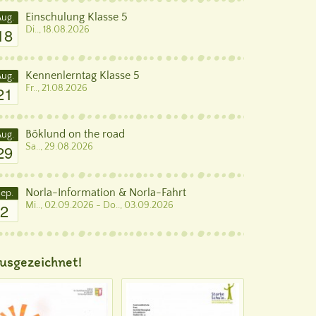
Einschulung Klasse 5
ug.
18
Di.., 18.08.2026
Kennenlerntag Klasse 5
ug.
21
Fr.., 21.08.2026
Böklund on the road
ug.
29
Sa.., 29.08.2026
Norla-Information & Norla-Fahrt
ep.
2
Mi.., 02.09.2026 - Do.., 03.09.2026
usgezeichnet!