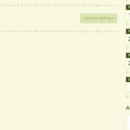
A
nächster Beitrag »
A
A
S
A