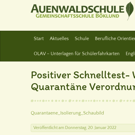
Start
Aktuelles
Schule
Berufliche Orienti
OLAV – Unterlagen für Schülerfahrkarten
Engl
Positiver Schnelltest-
Quarantäne Verordnu
Quarantaene_Isolierung_Schaubild
Veröffentlicht
am
Donnerstag, 20. Januar 2022