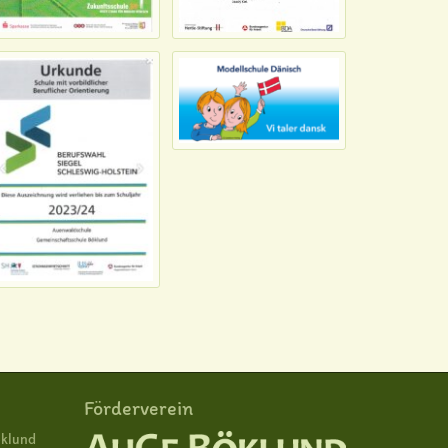
Förderverein
öklund