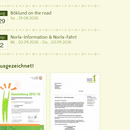
Böklund on the road
ug.
29
Sa.., 29.08.2026
Norla-Information & Norla-Fahrt
ep.
2
Mi.., 02.09.2026 - Do.., 03.09.2026
usgezeichnet!