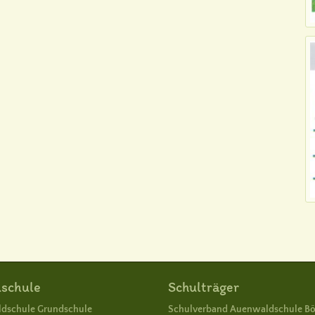
schule
Schulträger
dschule Grundschule
Schulverband Auenwaldschule B