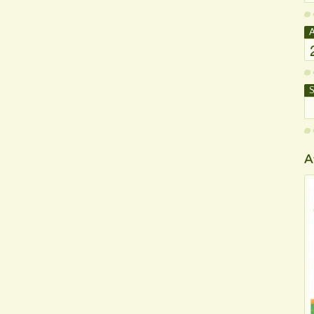
A
S
A