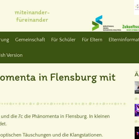
miteinander-
füreinander
erung
Gemeinschaft
Für Schüler
Für Eltern
Elterninformat
ish Version
omenta in Flensburg mit
Ä
 und die 7c die Phänomenta in Flensburg. In kleinen
et.
e optischen Täuschungen und die Klangstationen.