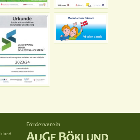
Förderverein
öklund