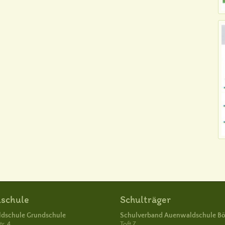
schule
Schulträger
dschule Grundschule
Schulverband Auenwaldschule B
r. 4
Toft 7