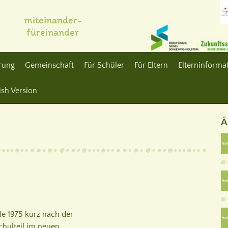
miteinander-
füreinander
erung
Gemeinschaft
Für Schüler
Für Eltern
Elterninformat
ish Version
Ä
e 1975 kurz nach der
hulteil im neuen