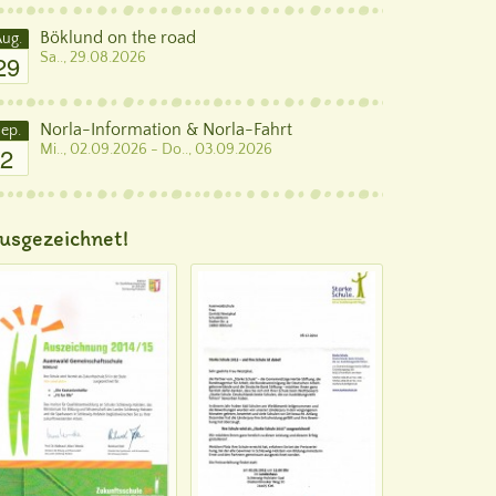
Böklund on the road
ug.
29
Sa.., 29.08.2026
Norla-Information & Norla-Fahrt
ep.
2
Mi.., 02.09.2026 - Do.., 03.09.2026
usgezeichnet!