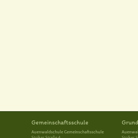
Gemeinschaftsschule
Grund
Auenwaldschule Gemeinschaftsschule
Auenwal
Stolker Straße 4
Stolker St