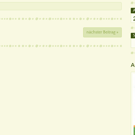
A
nächster Beitrag »
S
A