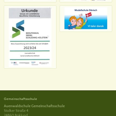
Gemeinschaftsschule
Auenwaldschule Gemeinschaftsschule
Stolker Straße 4
24860 Böklund