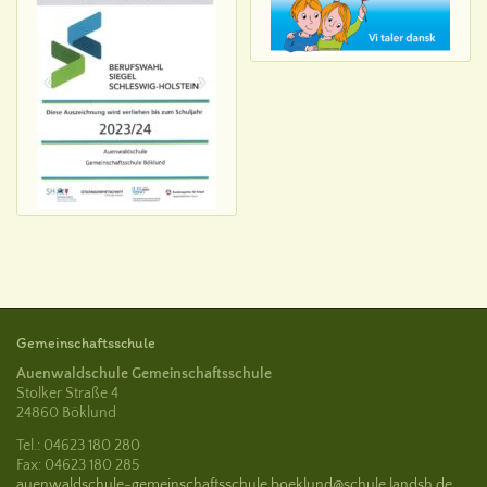
Gemeinschaftsschule
Auenwaldschule Gemeinschaftsschule
Stolker Straße 4
24860 Böklund
Tel.: 04623 180 280
Fax: 04623 180 285
auenwaldschule-gemeinschaftsschule.boeklund@schule.landsh.de