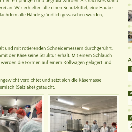
 nett empfangen und begrüßt wurden. Als nächstes stand
ei an: Wir erhielten alle einen Schutzkittel, eine Haube
. Nachdem alle Hände gründlich gewaschen wurden,
elt und mit rotierenden Schneidemessern durchgerührt.
amit der Käse seine Struktur erhält. Mit einem Schlauch
A
h werden die Formen auf einem Rollwagen gelagert und
engewicht verdichtet und setzt sich die Käsemasse.
misch (Salzlake) getaucht.
A
A