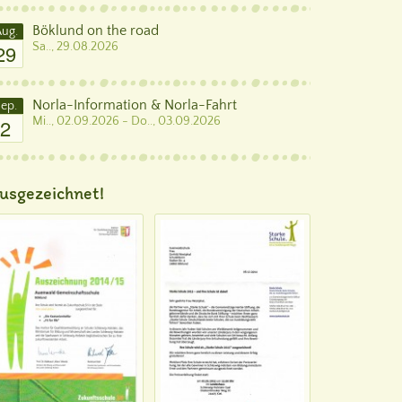
Böklund on the road
ug.
29
Sa.., 29.08.2026
Norla-Information & Norla-Fahrt
ep.
2
Mi.., 02.09.2026 - Do.., 03.09.2026
usgezeichnet!