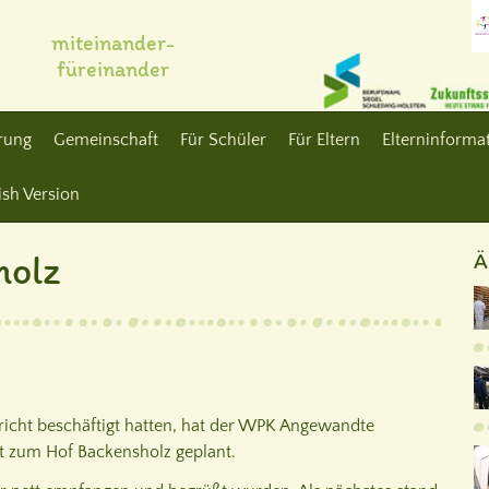
miteinander-
füreinander
erung
Gemeinschaft
Für Schüler
Für Eltern
Elterninformat
ish Version
holz
Ä
cht beschäftigt hatten, hat der WPK Angewandte
t zum Hof Backensholz geplant.