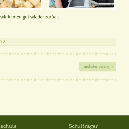
d wir kamen gut wieder zurück.
7/8
nächster Beitrag »
schule
Schulträger