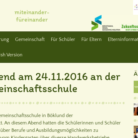
miteinander-
füreinander
erung
Gemeinschaft
Für Schüler
Für Eltern
Elterninformat
ish Version
end am 24.11.2016 an der
Ä
inschaftsschule
emeinschaftsschule in Böklund der
att. An diesem Abend hatten die Schülerinnen und Schüler
ch über Berufe und Ausbildungsmöglichkeiten zu
e vom Kindergarten über diverse Handwerksbetriebe,