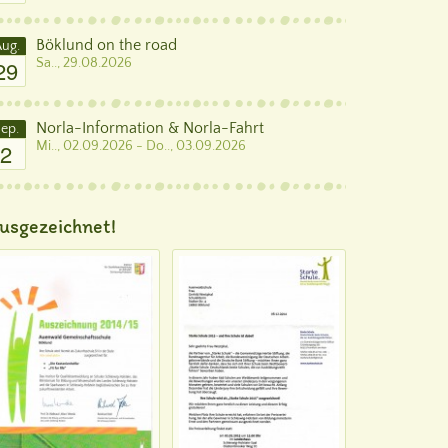
Böklund on the road
ug.
29
Sa.., 29.08.2026
Norla-Information & Norla-Fahrt
ep.
2
Mi.., 02.09.2026 - Do.., 03.09.2026
usgezeichnet!