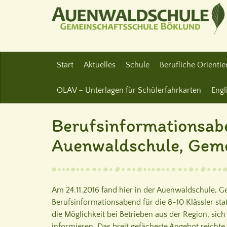
Start
Aktuelles
Schule
Berufliche Orienti
OLAV – Unterlagen für Schülerfahrkarten
Engl
Berufsinformationsab
Auenwaldschule, Geme
Am 24.11.2016 fand hier in der Auenwaldschule, G
Berufsinformationsabend für die 8-10 Klässler st
die Möglichkeit bei Betrieben aus der Region, si
informieren. Das breit gefächerte Angebot reicht