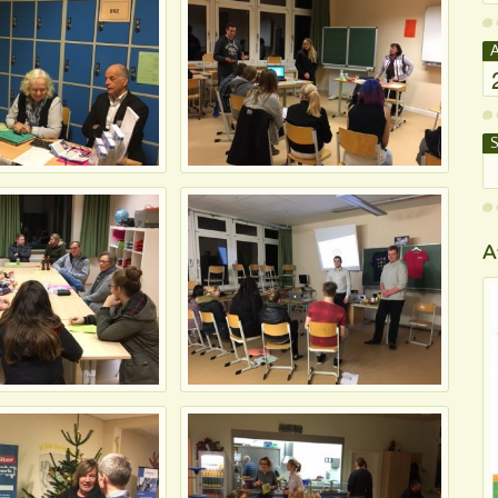
A
S
A