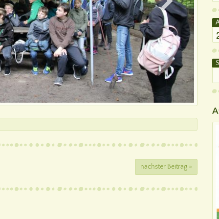
A
S
A
nächster Beitrag »