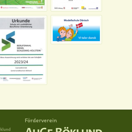
Förderverein
öklund