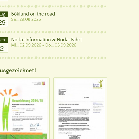
Böklund on the road
ug.
29
Sa.., 29.08.2026
Norla-Information & Norla-Fahrt
ep.
2
Mi.., 02.09.2026 - Do.., 03.09.2026
usgezeichnet!