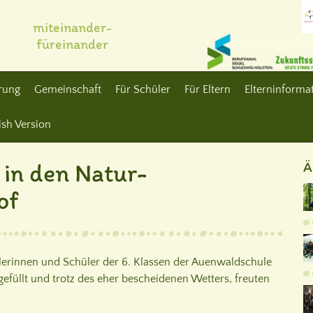
miteinander-
füreinander
erung
Gemeinschaft
Für Schüler
Für Eltern
Elterninformat
ish Version
 in den Natur-
Ä
of
lerinnen und Schüler der 6. Klassen der Auenwaldschule
gefüllt und trotz des eher bescheidenen Wetters, freuten