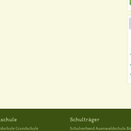
schule
Schulträger
dschule Grundschule
Schulverband Auenwaldschule B