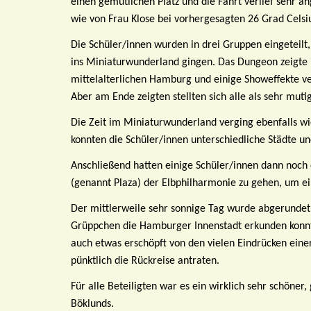
einen gemütlichen Platz und die Fahrt verlief sehr a
wie von Frau Klose bei vorhergesagten 26 Grad Celsi
Die Schüler/innen wurden in drei Gruppen eingeteilt
ins Miniaturwunderland gingen. Das Dungeon zeigte i
mittelalterlichen Hamburg und einige Showeffekte ver
Aber am Ende zeigten stellten sich alle als sehr muti
Die Zeit im Miniaturwunderland verging ebenfalls w
konnten die Schüler/innen unterschiedliche Städte un
Anschließend hatten einige Schüler/innen dann noch di
(genannt Plaza) der Elbphilharmonie zu gehen, um ei
Der mittlerweile sehr sonnige Tag wurde abgerundet d
Grüppchen die Hamburger Innenstadt erkunden konnten
auch etwas erschöpft von den vielen Eindrücken ein
pünktlich die Rückreise antraten.
Für alle Beteiligten war es ein wirklich sehr schöner
Böklunds.