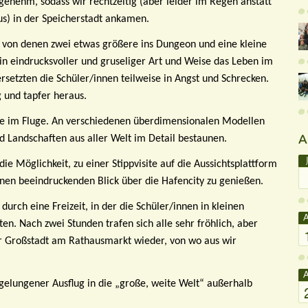
ngenehm, sodass wir rechtzeitig (aber leider im Regen anstatt
us
) in der Speicherstadt ankamen.
, von denen zwei etwas größere ins Dungeon und eine kleine
n eindrucksvoller und gruseliger Art und Weise das Leben im
setzten die Schüler/innen teilweise in Angst und Schrecken.
g und tapfer heraus.
ie im Fluge. An verschiedenen überdimensionalen Modellen
A
d Landschaften aus aller Welt im Detail bestaunen.
e Möglichkeit, zu einer Stippvisite auf die Aussichtsplattform
nen beeindruckenden Blick über die Hafencity zu genießen.
urch eine Freizeit, in der die Schüler/innen in kleinen
A
. Nach zwei Stunden trafen sich alle sehr fröhlich, aber
er Großstadt am Rathausmarkt wieder, von wo aus wir
A
, gelungener Ausflug in die „große, weite Welt“ außerhalb