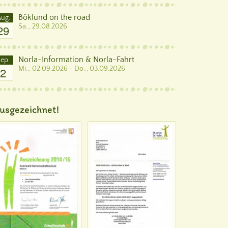
Böklund on the road
ug.
29
Sa.., 29.08.2026
Norla-Information & Norla-Fahrt
ep.
2
Mi.., 02.09.2026 - Do.., 03.09.2026
usgezeichnet!