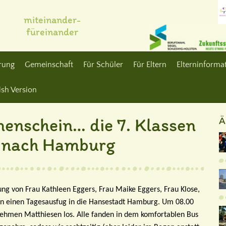
miteinander-
füreinander
erung
Gemeinschaft
Für Schüler
Für Eltern
Elterninformat
ish Version
enschein… die 7. Klassen
Ä
g nach Hamburg
ng von Frau Kathleen Eggers, Frau Maike Eggers, Frau Klose,
sen einen Tagesausfug in die Hansestadt Hamburg. Um 08.00
ehmen Matthiesen los. Alle fanden in dem komfortablen Bus