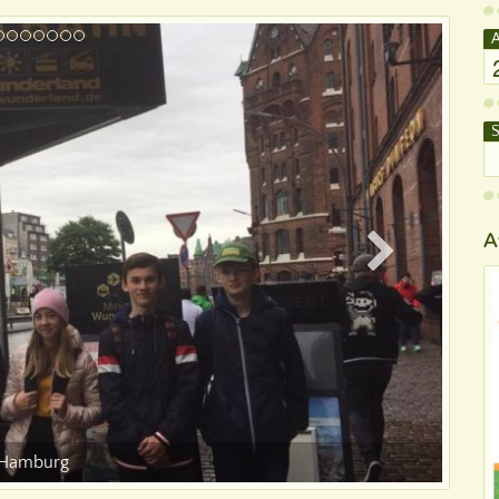
A
S
A
Hamburg