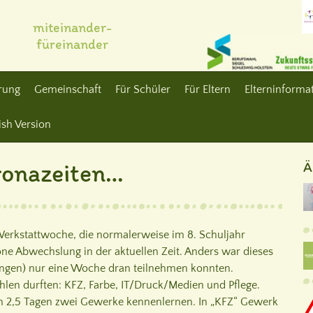
miteinander-
füreinander
erung
Gemeinschaft
Für Schüler
Für Eltern
Elterninformat
ish Version
ronazeiten…
Ä
Werkstattwoche, die normalerweise im 8. Schuljahr
öne Abwechslung in der aktuellen Zeit. Anders war dieses
ngen) nur eine Woche dran teilnehmen konnten.
len durften: KFZ, Farbe, IT/Druck/Medien und Pflege.
 an 2,5 Tagen zwei Gewerke kennenlernen. In „KFZ“ Gewerk