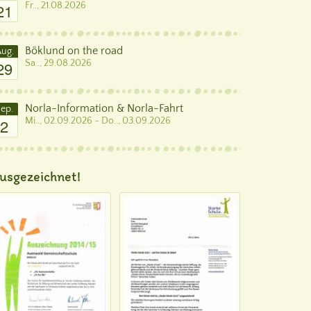
21
Fr.., 21.08.2026
Böklund on the road
ug.
29
Sa.., 29.08.2026
Norla-Information & Norla-Fahrt
ep.
2
Mi.., 02.09.2026 - Do.., 03.09.2026
usgezeichnet!