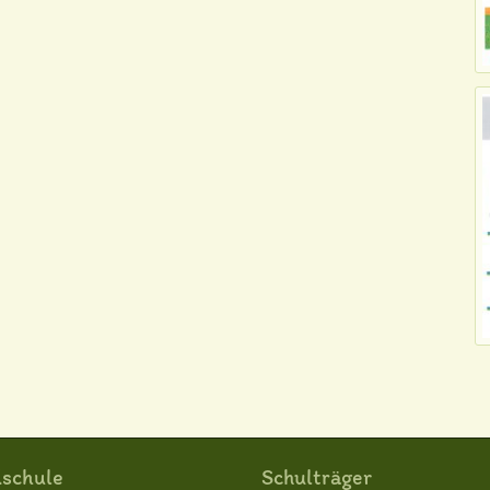
schule
Schulträger