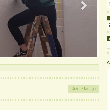
A
S
A
nächster Beitrag »