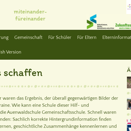
miteinander-
füreinander
erung
Gemeinschaft
Für Schüler
Für Eltern
Elterninformat
ish Version
s schaffen
Ä
r waren das Ergebnis, der überall gegenwärtigen Bilder der
raine. Wie kann eine Schule dieser Hilf- und
ch die Auenwaldschule Gemeinschaftsschule. Schnell waren
unden: Sachlich korrekte Hintergrundinformation finden
 lernen, geschichtliche Zusammenhänge kennenlernen und