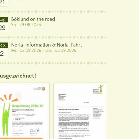
21
Böklund on the road
ug.
29
Sa.., 29.08.2026
Norla-Information & Norla-Fahrt
ep.
2
Mi.., 02.09.2026 - Do.., 03.09.2026
usgezeichnet!