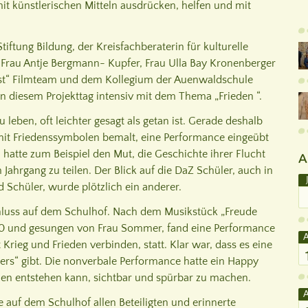
it künstlerischen Mitteln ausdrücken, helfen und mit
iftung Bildung, der Kreisfachberaterin für kulturelle
 Frau Antje Bergmann- Kupfer, Frau Ulla Bay Kronenberger
st“ Filmteam und dem Kollegium der Auenwaldschule
n diesem Projekttag intensiv mit dem Thema „Frieden “.
zu leben, oft leichter gesagt als getan ist. Gerade deshalb
 mit Friedenssymbolen bemalt, eine Performance eingeübt
 hatte zum Beispiel den Mut, die Geschichte ihrer Flucht
A
 Jahrgang zu teilen. Der Blick auf die DaZ Schüler, auch in
 Schüler, wurde plötzlich ein anderer.
luss auf dem Schulhof. Nach dem Musikstück „Freude
10 und gesungen von Frau Sommer, fand eine Performance
A
rieg und Frieden verbinden, statt. Klar war, dass es eine
ders“ gibt. Die nonverbale Performance hatte ein Happy
den entstehen kann, sichtbar und spürbar zu machen.
A
e auf dem Schulhof allen Beteiligten und erinnerte