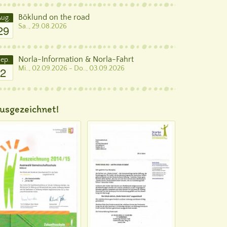
Böklund on the road
ug.
29
Sa.., 29.08.2026
Norla-Information & Norla-Fahrt
ep.
2
Mi.., 02.09.2026 - Do.., 03.09.2026
usgezeichnet!