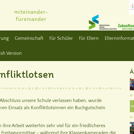
miteinander-
füreinander
erung
Gemeinschaft
Für Schüler
Für Eltern
Elterninformat
ish Version
nfliktlotsen
Ä
em Abschluss unsere Schule verlassen haben, wurde
en Einsatz als Konfliktlotsinnen ein Buchgutschein
ihre Arbeit weiterhin sehr viel für ein friedlicheres
m Freitagvormittag – während ihre Klassenkameraden die