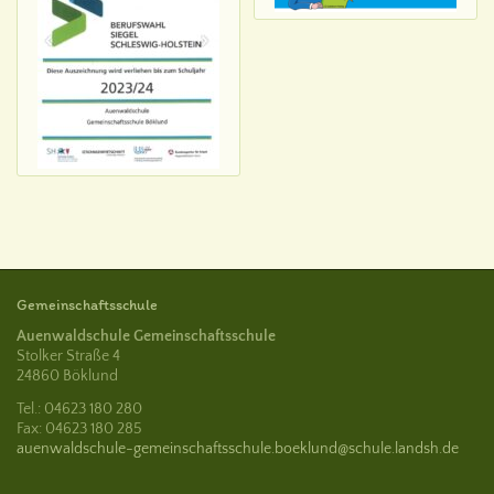
Gemeinschaftsschule
Auenwaldschule Gemeinschaftsschule
Stolker Straße 4
24860 Böklund
Tel.: 04623 180 280
Fax: 04623 180 285
auenwaldschule-gemeinschaftsschule.boeklund@schule.landsh.de