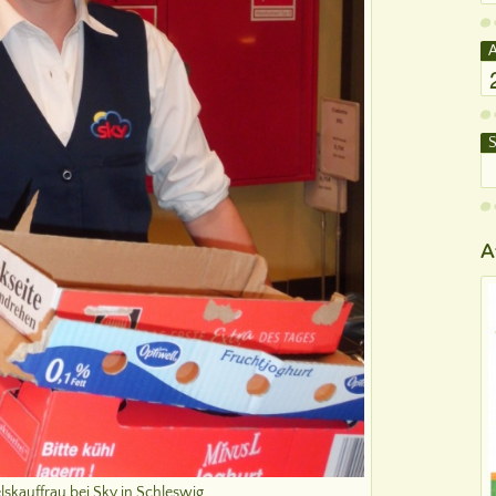
A
S
A
elskauffrau bei Sky in Schleswig