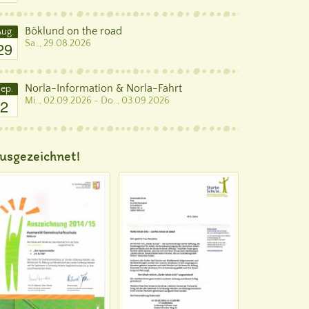
Böklund on the road
ug.
29
Sa.., 29.08.2026
Norla-Information & Norla-Fahrt
ep.
2
Mi.., 02.09.2026 - Do.., 03.09.2026
usgezeichnet!