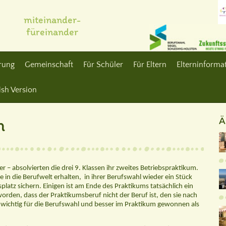
miteinander-
füreinander
erung
Gemeinschaft
Für Schüler
Für Eltern
Elterninformat
ish Version
n
Ä
 – absolvierten die drei 9. Klassen ihr zweites Betriebspraktikum.
ke in die Berufwelt erhalten,
in ihrer Berufswahl wieder ein Stück
splatz sichern.
Einigen ist am Ende des Praktikums tatsächlich ein
rden, dass der Praktikumsberuf nicht der Beruf ist, den sie nach
st wichtig für die Berufswahl und besser im Praktikum gewonnen als